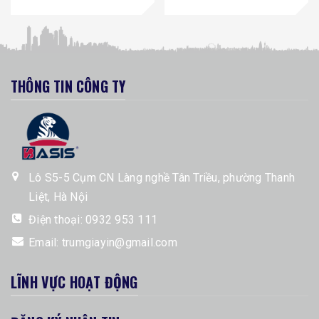
THÔNG TIN CÔNG TY
Lô S5-5 Cụm CN Làng nghề Tân Triều, phường Thanh
Liệt, Hà Nội
Điện thoại:
0932 953 111
Email:
trumgiayin@gmail.com
LĨNH VỰC HOẠT ĐỘNG