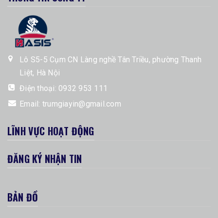
Lô S5-5 Cụm CN Làng nghề Tân Triều, phường Thanh
Liệt, Hà Nội
Điện thoại:
0932 953 111
Email:
trumgiayin@gmail.com
LĨNH VỰC HOẠT ĐỘNG
ĐĂNG KÝ NHẬN TIN
BẢN ĐỒ