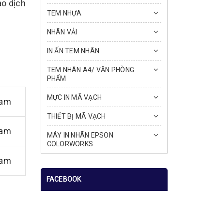
ao dịch
TEM NHỰA
NHÃN VẢI
IN ẤN TEM NHÃN
TEM NHÃN A4/ VĂN PHÒNG
PHẨM
MỰC IN MÃ VẠCH
Nam
THIẾT BỊ MÃ VẠCH
Nam
MÁY IN NHÃN EPSON
COLORWORKS
Nam
FACEBOOK