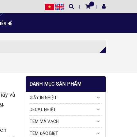
IÊN HỆ
DANH MỤC SẢN PHẨM
iấy và
GIẤY IN NHIỆT
g.
DECAL NHIỆT
TEM MÃ VẠCH
ách
TEM ĐẶC BIỆT