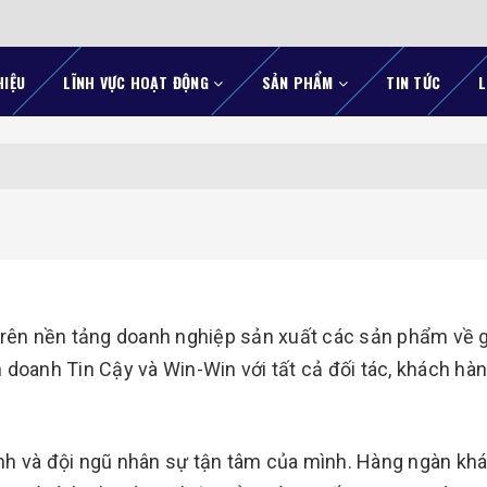
HIỆU
LĨNH VỰC HOẠT ĐỘNG
SẢN PHẨM
TIN TỨC
L
trên nền tảng doanh nghiệp sản xuất các sản phẩm về g
 doanh Tin Cậy và Win-Win với tất cả đối tác, khách hàn
nh và đội ngũ nhân sự tận tâm của mình. Hàng ngàn kh