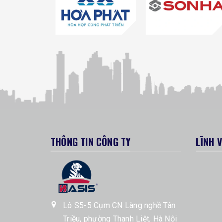
THÔNG TIN CÔNG TY
LĨNH 
Lô S5-5 Cụm CN Làng nghề Tân
Triều, phường Thanh Liệt, Hà Nội