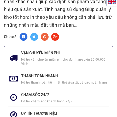
nhãn khác nhau giúp xác định sản phẩm và tăng
hiệu quả sản xuất. Tính năng sử dụng Giúp quản lý
kho tốt hơn: In theo yêu cầu không cần phải lưu trữ
những nhãn màu đắt tiền mà bạn...
Chia sẻ:
VẬN CHUYỂN MIỄN PHÍ
Hỗ trợ vận chuyển miễn phí cho đơn hàng trên 20.00.000
VNĐ
THANH TOÁN NHANH
Hỗ trợ thanh toán tiền mặt, thẻ visa tất cả các ngân hàng
CHĂM SÓC 24/7
Hỗ trợ chăm sóc khách hàng 24/7
UY TÍN THƯƠNG HIỆU