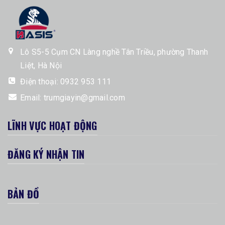
Lô S5-5 Cụm CN Làng nghề Tân Triều, phường Thanh
Liệt, Hà Nội
Điện thoại:
0932 953 111
Email:
trumgiayin@gmail.com
LĨNH VỰC HOẠT ĐỘNG
ĐĂNG KÝ NHẬN TIN
BẢN ĐỒ