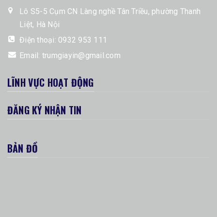
Lô S5-5 Cụm CN Làng nghề Tân Triều, phường Thanh
Liệt, Hà Nội
Điện thoại:
0932 953 111
Email:
trumgiayin@gmail.com
LĨNH VỰC HOẠT ĐỘNG
ĐĂNG KÝ NHẬN TIN
BẢN ĐỒ