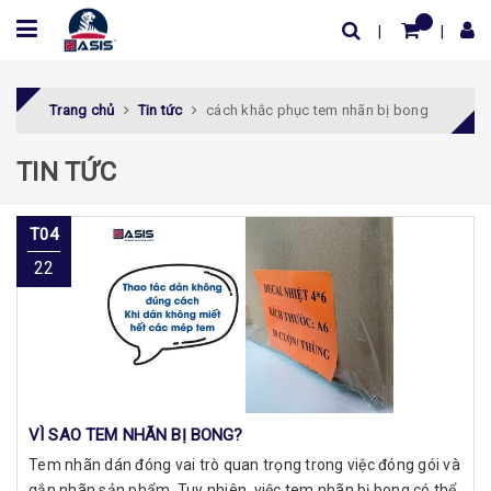
Trang chủ
Tin tức
cách khắc phục tem nhãn bị bong
TIN TỨC
T04
22
VÌ SAO TEM NHÃN BỊ BONG?
Tem nhãn dán đóng vai trò quan trọng trong việc đóng gói và
gắn nhãn sản phẩm. Tuy nhiên, việc tem nhãn bị bong có thể