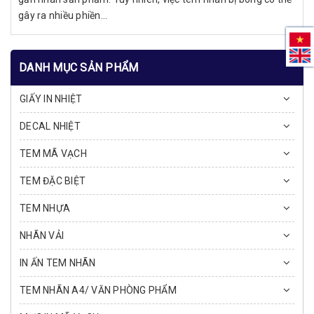
gây ra nhiều phiền...
DANH MỤC SẢN PHẨM
GIẤY IN NHIỆT
DECAL NHIỆT
TEM MÃ VẠCH
TEM ĐẶC BIỆT
TEM NHỰA
NHÃN VẢI
IN ẤN TEM NHÃN
TEM NHÃN A4/ VĂN PHÒNG PHẨM