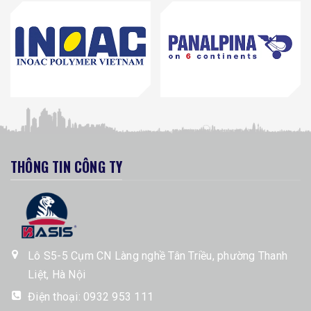
THÔNG TIN CÔNG TY
Lô S5-5 Cụm CN Làng nghề Tân Triều, phường Thanh
Liệt, Hà Nội
Điện thoại:
0932 953 111