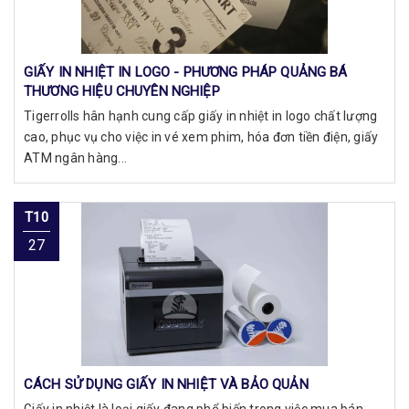
GIẤY IN NHIỆT IN LOGO - PHƯƠNG PHÁP QUẢNG BÁ
THƯƠNG HIỆU CHUYÊN NGHIỆP
Tigerrolls hân hạnh cung cấp giấy in nhiệt in logo chất lượng
cao, phục vụ cho việc in vé xem phim, hóa đơn tiền điện, giấy
ATM ngân hàng...
T10
27
CÁCH SỬ DỤNG GIẤY IN NHIỆT VÀ BẢO QUẢN
Giấy in nhiệt là loại giấy đang phổ biến trong việc mua bán,