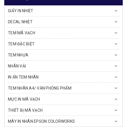
GIẤY IN NHIỆT
DECAL NHIỆT
TEM MÃ VẠCH
TEM ĐẶC BIỆT
TEM NHỰA
NHÃN VẢI
IN ẤN TEM NHÃN
TEM NHÃN A4/ VĂN PHÒNG PHẨM
MỰC IN MÃ VẠCH
THIẾT BỊ MÃ VẠCH
MÁY IN NHÃN EPSON COLORWORKS