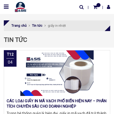
Trang chủ
Tin tức
giấy in nhiệt
TIN TỨC
T12
04
CÁC LOẠI GIẤY IN MÃ VẠCH PHỔ BIẾN HIỆN NAY – PHÂN
TÍCH CHUYÊN SÂU CHO DOANH NGHIỆP
Trong hệ thống quản lý hiện đại, giấy in mã vạch đã trở thành