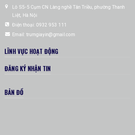
Lô S5-5 Cụm CN Làng nghề Tân Triều, phường Thanh
Liệt, Hà Nội
Điện thoại:
0932 953 111
Email:
trumgiayin@gmail.com
LĨNH VỰC HOẠT ĐỘNG
ĐĂNG KÝ NHẬN TIN
BẢN ĐỒ