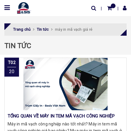
Trang chủ
Tin tức
máy in mã vạch giá rẻ
TIN TỨC
T02
20
TỔNG QUAN VỀ MÁY IN TEM MÃ VẠCH CÔNG NGHIỆP
Máy in mã vạch công nghiệp nào tốt nhất? Máy in tem mã
vạch công nghiệp giá bao nhiêu? Mua máy in tem mã vạch ở