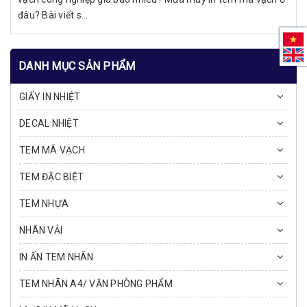
đâu? Bài viết s...
DANH MỤC SẢN PHẨM
GIẤY IN NHIỆT
DECAL NHIỆT
TEM MÃ VẠCH
TEM ĐẶC BIỆT
TEM NHỰA
NHÃN VẢI
IN ẤN TEM NHÃN
TEM NHÃN A4/ VĂN PHÒNG PHẨM