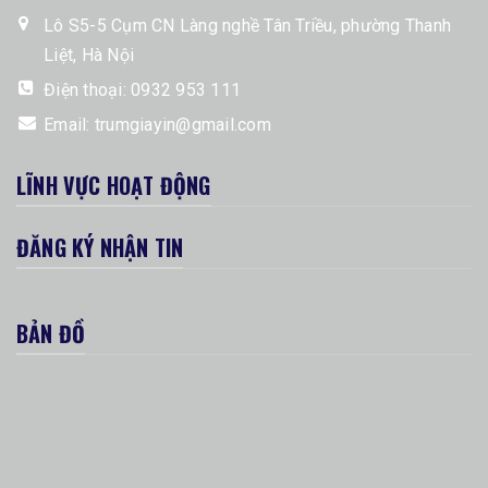
Lô S5-5 Cụm CN Làng nghề Tân Triều, phường Thanh
Liệt, Hà Nội
Điện thoại:
0932 953 111
Email:
trumgiayin@gmail.com
LĨNH VỰC HOẠT ĐỘNG
ĐĂNG KÝ NHẬN TIN
BẢN ĐỒ