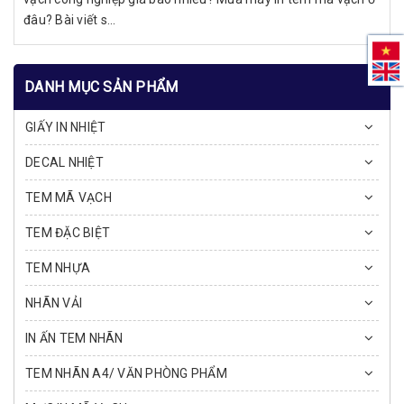
đâu? Bài viết s...
DANH MỤC SẢN PHẨM
GIẤY IN NHIỆT
DECAL NHIỆT
TEM MÃ VẠCH
TEM ĐẶC BIỆT
TEM NHỰA
NHÃN VẢI
IN ẤN TEM NHÃN
TEM NHÃN A4/ VĂN PHÒNG PHẨM