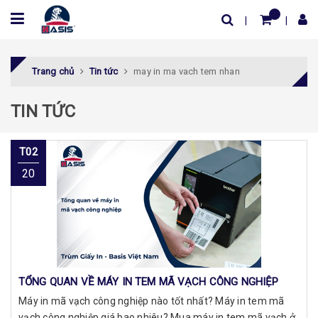
Trang chủ
Tin tức
may in ma vach tem nhan
TIN TỨC
T02
20
TỔNG QUAN VỀ MÁY IN TEM MÃ VẠCH CÔNG NGHIỆP
Máy in mã vạch công nghiệp nào tốt nhất? Máy in tem mã
vạch công nghiệp giá bao nhiêu? Mua máy in tem mã vạch ở