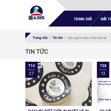
TRANG CHỦ
GIỚI T
Trang chủ
Tin tức
báo giá in tem nhãn decal
TIN TỨC
T10
T03
27
13