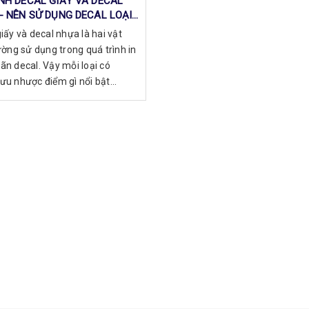
NH DECAL GIẤY VÀ DECAL
- NÊN SỬ DỤNG DECAL LOẠI
iấy và decal nhựa là hai vật
ường sử dụng trong quá trình in
ãn decal. Vậy mỗi loại có
u nhược điểm gì nổi bật...