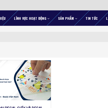
HIỆU
LĨNH VỰC HOẠT ĐỘNG
SẢN PHẨM
TIN TỨC
L