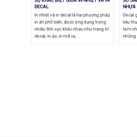
SỰ KHÁC BIỆT GIỮA IN NHIỆT VÀ IN
SO SÁ
DECAL
NHỰA 
NÀO?
In nhiệt và in decal là hai phương pháp
Decal g
in ấn phổ biến, được ứng dụng trong
liệu th
nhiều lĩnh vực khác nhau như trang trí
tem nh
decal, in áo, in mã vạ...
những ư