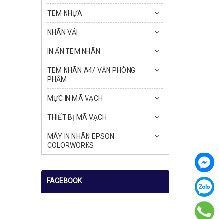
TEM NHỰA
NHÃN VẢI
IN ẤN TEM NHÃN
TEM NHÃN A4/ VĂN PHÒNG
PHẨM
MỰC IN MÃ VẠCH
THIẾT BỊ MÃ VẠCH
MÁY IN NHÃN EPSON
COLORWORKS
FACEBOOK