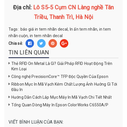
Địa chỉ:
Lô S5-5 Cụm CN Làng nghề Tân
Triều, Thanh Trì, Hà Nội
Tags :
báo giá in tem nhãn decal,
In ấn tem nhãn,
in tem
nhãn cuộn,
in tem nhãn decal
Chia sẻ:
TIN LIÊN QUAN
Thẻ RFID On Metal Là Gì? Giải Pháp RFID Hoạt Động Trên
Kim Loại
Công nghệ PrecisionCore™ TFP Độc Quyền Của Epson
Ribbon Mực In Mã Vạch Kém Chất Lượng Ảnh Hưởng Gì Tới
Đầu In
Hướng Dẫn Cách Lắp Mực Máy In Mã Vạch Chi Tiết Nhất
Tổng Quan Dòng Máy In Epson ColorWorks C6550A/P
VIẾT BÌNH LUẬN CỦA BẠN: