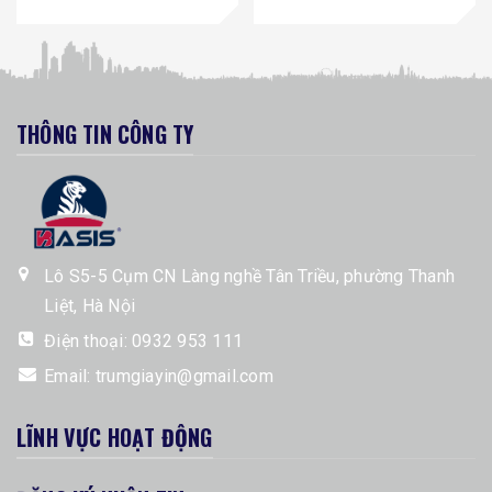
THÔNG TIN CÔNG TY
Lô S5-5 Cụm CN Làng nghề Tân Triều, phường Thanh
Liệt, Hà Nội
Điện thoại:
0932 953 111
Email:
trumgiayin@gmail.com
LĨNH VỰC HOẠT ĐỘNG