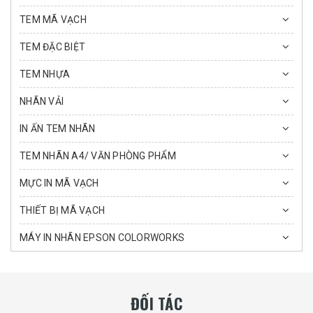
TEM MÃ VẠCH
TEM ĐẶC BIỆT
TEM NHỰA
NHÃN VẢI
IN ẤN TEM NHÃN
TEM NHÃN A4/ VĂN PHÒNG PHẨM
MỰC IN MÃ VẠCH
THIẾT BỊ MÃ VẠCH
MÁY IN NHÃN EPSON COLORWORKS
ĐỐI TÁC