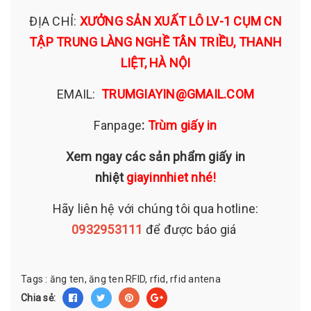
ĐỊA CHỈ:
XƯỞNG SẢN XUẤT LÔ LV-1 CỤM CN
TẬP TRUNG LÀNG NGHỀ TÂN TRIỀU, THANH
LIỆT, HÀ NỘI
EMAIL:
TRUMGIAYIN@GMAIL.COM
Fanpage
:
Trùm giấy in
Xem ngay các sản phẩm giấy in
nhiệt
giayinnhiet nhé!
Hãy liên hệ với chúng tôi qua hotline:
0932953111
để được báo giá
Tags :
ăng ten,
ăng ten RFID,
rfid,
rfid antena
Chia sẻ: