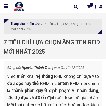
Trang chủ
Tin tức
7 Tiêu Chí Lựa Chọn Ăng Ten RFID
Mới Nhất 2025
7 TIÊU CHÍ LỰA CHỌN ĂNG TEN RFID
MỚI NHẤT 2025
Đăng bởi
Nguyễn Thành Trung
vào lúc 12/12/2025
Việc triển khai
hệ thống RFID
không chỉ dựa vào
đầu đọc hay thẻ RFID
, mà
anten RFID
mới chính
là
thành phần quyết định phạm vi nhận dạng
,
tốc độ đọc và độ ổn định
của toàn bộ giải pháp.
Mỗi loại
anten
sở hữu cấu trúc, hướng đọc, kích