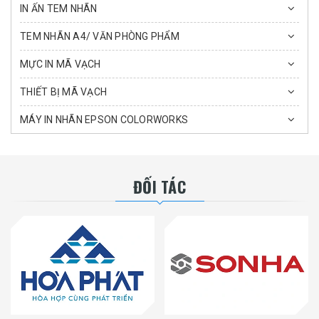
IN ẤN TEM NHÃN
TEM NHÃN A4/ VĂN PHÒNG PHẨM
MỰC IN MÃ VẠCH
THIẾT BỊ MÃ VẠCH
MÁY IN NHÃN EPSON COLORWORKS
ĐỐI TÁC