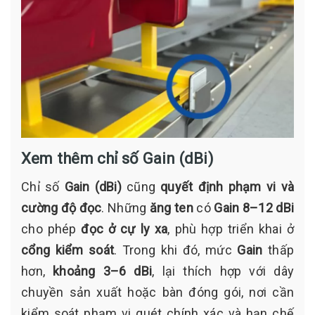
Xem thêm chỉ số Gain (dBi)
Chỉ số
Gain (dBi)
cũng
quyết định phạm vi và
cường độ đọc
. Những
ăng ten
có
Gain 8–12 dBi
cho phép
đọc ở cự ly xa
, phù hợp triển khai ở
cổng kiểm soát
. Trong khi đó, mức
Gain
thấp
hơn,
khoảng 3–6 dBi
, lại thích hợp với dây
chuyền sản xuất hoặc bàn đóng gói, nơi cần
kiểm soát phạm vi quét chính xác và hạn chế