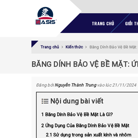
TRANG CHỦ
GIỚI T
Trang chủ
Kiến thức
Băng Dính Bảo Vệ Bề Mặt: 
BĂNG DÍNH BẢO VỆ BỀ MẶT: ỨN
Đăng bởi
Nguyễn Thành Trung
vào lúc 21/11/2024
Nội dung bài viết
Băng Dính Bảo Vệ Bề Mặt Là Gì?
Ứng Dụng Của Băng Dính Bảo Vệ Bề Mặt
Sử dụng trong sản xuất kính và nhôm