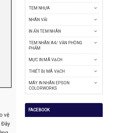
TEM NHỰA
NHÃN VẢI
IN ẤN TEM NHÃN
TEM NHÃN A4/ VĂN PHÒNG
PHẨM
MỰC IN MÃ VẠCH
THIẾT BỊ MÃ VẠCH
MÁY IN NHÃN EPSON
COLORWORKS
FACEBOOK
o vệ
. Đây
hàng