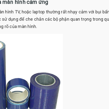
à màn hình cảm ứng
n hình TV, hoặc laptop thường rất nhạy cảm với bụi bẩ
c sử dụng để che chắn các bộ phận quan trọng trong q
áng rõ của màn hình.