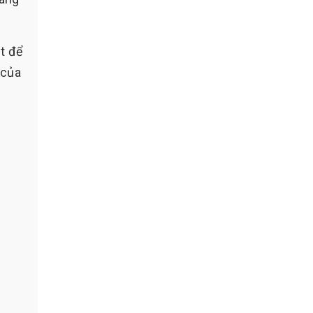
t để
 của