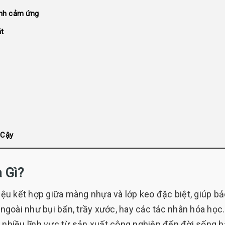
ình cảm ứng
ặt
 Cậy
 Gì?
liệu kết hợp giữa màng nhựa và lớp keo đặc biệt, giúp bả
goài như bụi bẩn, trầy xước, hay các tác nhân hóa học
g nhiều lĩnh vực từ sản xuất công nghiệp đến đời sống 