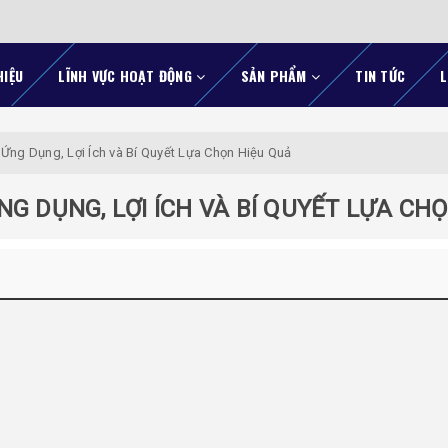
HIỆU
LĨNH VỰC HOẠT ĐỘNG
SẢN PHẨM
TIN TỨC
L
Ứng Dụng, Lợi Ích và Bí Quyết Lựa Chọn Hiệu Quả
G DỤNG, LỢI ÍCH VÀ BÍ QUYẾT LỰA CHỌ