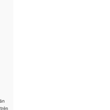
cần
 trên