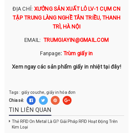
ĐỊA CHỈ:
XƯỞNG SẢN XUẤT LÔ LV-1 CỤM CN
TẬP TRUNG LÀNG NGHỀ TÂN TRIỀU, THANH
TRÌ, HÀ NỘI
EMAIL:
TRUMGIAYIN@GMAIL.COM
Fanpage
:
Trùm giấy in
Xem ngay các sản phẩm giấy in nhiệt tại đây!
Tags :
giấy couche,
giấy in hóa đơn
Chia sẻ:
TIN LIÊN QUAN
Thẻ RFID On Metal Là Gì? Giải Pháp RFID Hoạt Động Trên
Kim Loại