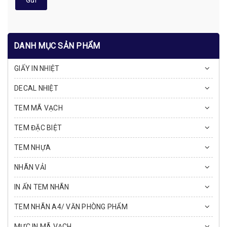
Gửi
DANH MỤC SẢN PHẨM
GIẤY IN NHIỆT
DECAL NHIỆT
TEM MÃ VẠCH
TEM ĐẶC BIỆT
TEM NHỰA
NHÃN VẢI
IN ẤN TEM NHÃN
TEM NHÃN A4/ VĂN PHÒNG PHẨM
MỰC IN MÃ VẠCH