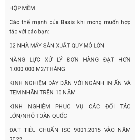
HỘP MỀM
Các thế mạnh của Basis khi mong muốn hợp
tác với các bạn:
02 NHÀ MÁY SẢN XUẤT QUY MÔ LỚN
NĂNG LỰC XỬ LÝ ĐƠN HÀNG ĐẠT HƠN
1.000.000 M2/THÁNG
KINH NGHIỆM DÀY DẶN VỚI NGÀNH IN ẤN VÀ
TEM NHÃN TRÊN 10 NĂM
KINH NGHIỆM PHỤC VỤ CÁC ĐỐI TÁC
LỚN/NHỎ TOÀN QUỐC
ĐẠT TIÊU CHUẨN ISO 9001:2015 VÀO NĂM
2022