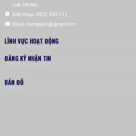
Liệt, Hà Nội
Điện thoại:
0932 953 111
Email:
trumgiayin@gmail.com
LĨNH VỰC HOẠT ĐỘNG
ĐĂNG KÝ NHẬN TIN
BẢN ĐỒ