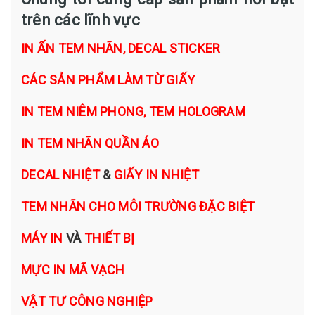
trên các lĩnh vực
IN ẤN TEM NHÃN, DECAL STICKER
CÁC SẢN PHẨM LÀM TỪ GIẤY
IN TEM NIÊM PHONG, TEM HOLOGRAM
IN TEM NHÃN QUẦN ÁO
DECAL NHIỆT
&
GIẤY IN NHIỆT
TEM NHÃN CHO MÔI TRƯỜNG ĐẶC BIỆT
MÁY IN
VÀ
THIẾT BỊ
MỰC IN MÃ VẠCH
VẬT TƯ CÔNG NGHIỆP