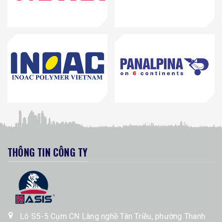
THÔNG TIN CÔNG TY
Lô S5-5 Cụm CN Làng nghề Tân Triều, phường Thanh