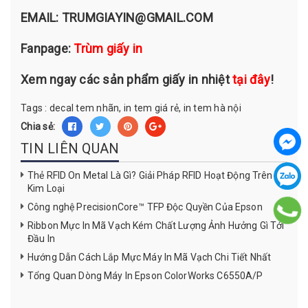
EMAIL: TRUMGIAYIN@GMAIL.COM
Fanpage:
Trùm giấy in
Xem ngay các sản phẩm giấy in nhiệt
tại đây
!
Tags :
decal tem nhãn,
in tem giá rẻ,
in tem hà nội
Chia sẻ:
TIN LIÊN QUAN
Thẻ RFID On Metal Là Gì? Giải Pháp RFID Hoạt Động Trên
Kim Loại
Công nghệ PrecisionCore™ TFP Độc Quyền Của Epson
Ribbon Mực In Mã Vạch Kém Chất Lượng Ảnh Hưởng Gì Tới
Đầu In
Hướng Dẫn Cách Lắp Mực Máy In Mã Vạch Chi Tiết Nhất
Tổng Quan Dòng Máy In Epson ColorWorks C6550A/P