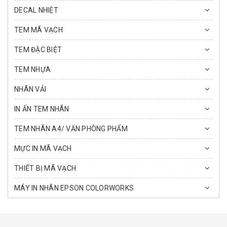
DECAL NHIỆT
TEM MÃ VẠCH
TEM ĐẶC BIỆT
TEM NHỰA
NHÃN VẢI
IN ẤN TEM NHÃN
TEM NHÃN A4/ VĂN PHÒNG PHẨM
MỰC IN MÃ VẠCH
THIẾT BỊ MÃ VẠCH
MÁY IN NHÃN EPSON COLORWORKS