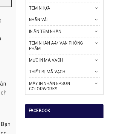
TEM NHỰA
p
NHÃN VẢI
IN ẤN TEM NHÃN
à
TEM NHÃN A4/ VĂN PHÒNG
PHẨM
MỰC IN MÃ VẠCH
THIẾT BỊ MÃ VẠCH
vẫn
MÁY IN NHÃN EPSON
COLORWORKS
ách
FACEBOOK
. Bạn
ăng