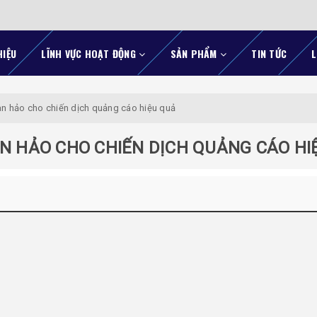
HIỆU
LĨNH VỰC HOẠT ĐỘNG
SẢN PHẨM
TIN TỨC
L
oàn hảo cho chiến dịch quảng cáo hiệu quả
ÀN HẢO CHO CHIẾN DỊCH QUẢNG CÁO HI