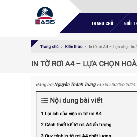
TRANG CHỦ
GIỚI T
Trang chủ
Kiến thức
In tờ rơi A4 – Lựa chọn h
IN TỜ RƠI A4 – LỰA CHỌN HO
Đăng bởi
Nguyễn Thành Trung
vào lúc 30/09/2024
Nội dung bài viết
Lợi ích của việc in tờ rơi A4
Cách thiết kế tờ rơi A4 ấn tượng
Quy trình in tờ rơi A4 chất lượng