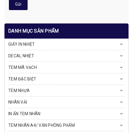
Gửi
DANH MỤC SẢN PHẨM
GIẤY IN NHIỆT
DECAL NHIỆT
TEM MÃ VẠCH
TEM ĐẶC BIỆT
TEM NHỰA
NHÃN VẢI
IN ẤN TEM NHÃN
TEM NHÃN A4/ VĂN PHÒNG PHẨM