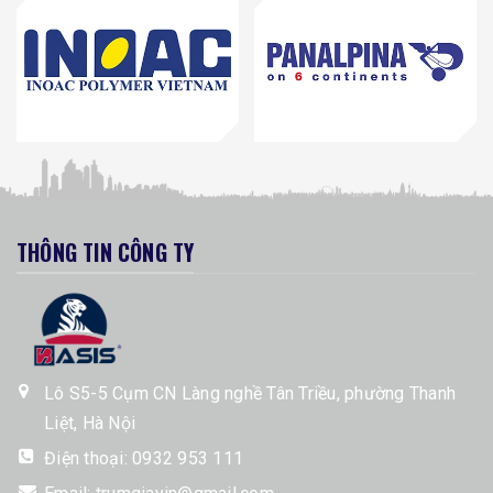
THÔNG TIN CÔNG TY
Lô S5-5 Cụm CN Làng nghề Tân Triều, phường Thanh
Liệt, Hà Nội
Điện thoại:
0932 953 111