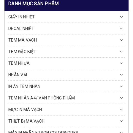
DANH MỤC SẢN PHẨM
GIẤY IN NHIỆT
DECAL NHIỆT
TEM MÃ VẠCH
TEM ĐẶC BIỆT
TEM NHỰA
NHÃN VẢI
IN ẤN TEM NHÃN
TEM NHÃN A4/ VĂN PHÒNG PHẨM
MỰC IN MÃ VẠCH
THIẾT BỊ MÃ VẠCH
MÁY IN NHÃN EPSON COLORWORKS