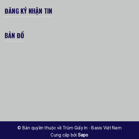
ĐĂNG KÝ NHẬN TIN
BẢN ĐỒ
© Bản quyền thuộc về Trùm Giấy In - Basis Việt Nam
Cung cấp bởi
Sapo