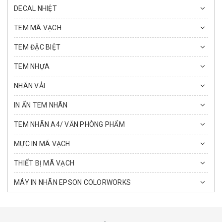
DECAL NHIỆT
TEM MÃ VẠCH
TEM ĐẶC BIỆT
TEM NHỰA
NHÃN VẢI
IN ẤN TEM NHÃN
TEM NHÃN A4/ VĂN PHÒNG PHẨM
MỰC IN MÃ VẠCH
THIẾT BỊ MÃ VẠCH
MÁY IN NHÃN EPSON COLORWORKS