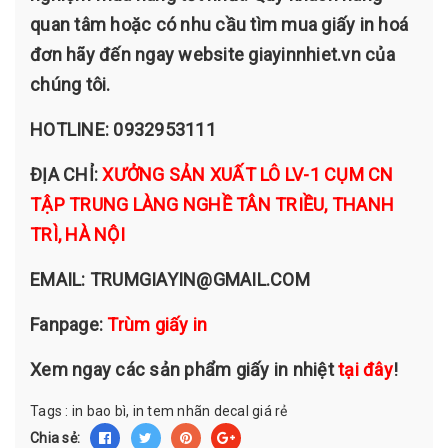
quan tâm hoặc có nhu cầu tìm mua giấy in hoá
đơn hãy đến ngay website giayinnhiet.vn của
chúng tôi.
HOTLINE: 0932953111
ĐỊA CHỈ:
XƯỞNG SẢN XUẤT LÔ LV-1 CỤM CN
TẬP TRUNG LÀNG NGHỀ TÂN TRIỀU, THANH
TRÌ, HÀ NỘI
EMAIL: TRUMGIAYIN@GMAIL.COM
Fanpage:
Trùm giấy in
Xem ngay các sản phẩm giấy in nhiệt
tại đây
!
Tags :
in bao bì,
in tem nhãn decal giá rẻ
Chia sẻ: