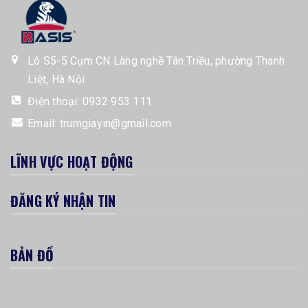
Lô S5-5 Cụm CN Làng nghề Tân Triều, phường Thanh
Liệt, Hà Nội
Điện thoại:
0932 953 111
Email:
trumgiayin@gmail.com
LĨNH VỰC HOẠT ĐỘNG
ĐĂNG KÝ NHẬN TIN
BẢN ĐỒ