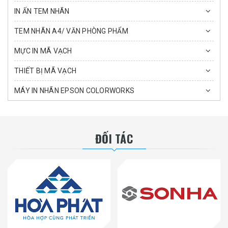
IN ẤN TEM NHÃN
TEM NHÃN A4/ VĂN PHÒNG PHẨM
MỰC IN MÃ VẠCH
THIẾT BỊ MÃ VẠCH
MÁY IN NHÃN EPSON COLORWORKS
ĐỐI TÁC