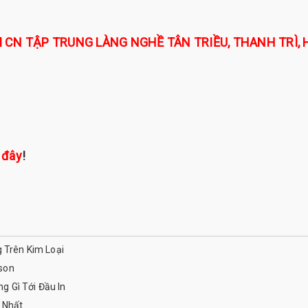
 CN TẬP TRUNG LÀNG NGHỀ TÂN TRIỀU, THANH TRÌ, 
i đây
!
g Trên Kim Loại
son
 Gì Tới Đầu In
 Nhất