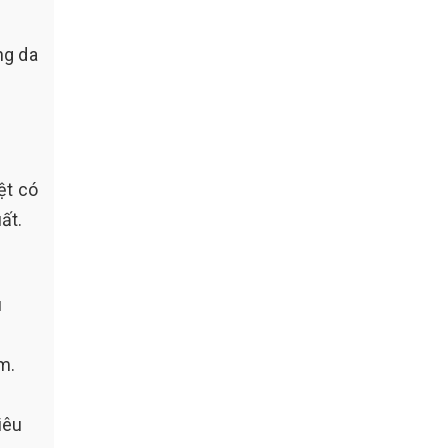
ng da
ệt có
ất.
u
m.
iêu