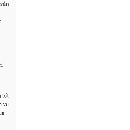
 sản
c
m
c.
 tốt
h vụ
ua