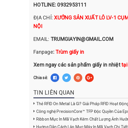
HOTLINE: 0932953111
ĐỊA CHỈ:
XƯỞNG SẢN XUẤT LÔ LV-1 CỤM
NỘI
EMAIL:
TRUMGIAYIN@GMAIL.COM
Fanpage
:
Trùm giấy in
Xem ngay các sản phẩm giấy in nhiệt
tạ
Chia sẻ:
TIN LIÊN QUAN
Thẻ RFID On Metal Là Gì? Giải Pháp RFID Hoạt Độn
Công nghệ PrecisionCore™ TFP Độc Quyền Của Ep
Ribbon Mực In Mã Vạch Kém Chất Lượng Ảnh Hưởng
Hướng Dẫn Cách Lắp Mực Máy In Mã Vạch Chi Tiết