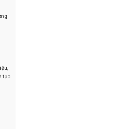
ơng
iệu,
à tạo