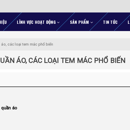
HIỆU
LĨNH VỰC HOẠT ĐỘNG
SẢN PHẨM
TIN TỨC
L
 áo, các loại tem mác phổ biến
UẦN ÁO, CÁC LOẠI TEM MÁC PHỔ BIẾN
n quần áo