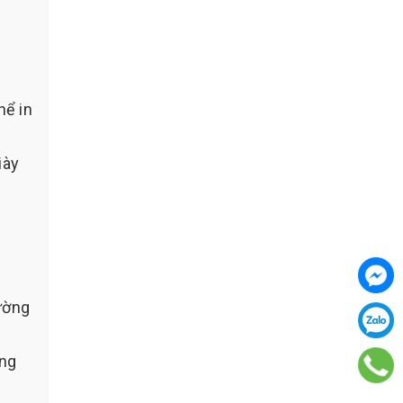
hể in
iày
ường
ũng