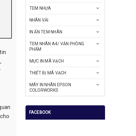
TEM NHỰA
NHÃN VẢI
IN ẤN TEM NHÃN
TEM NHÃN A4/ VĂN PHÒNG
PHẨM
tin
,
MỰC IN MÃ VẠCH
ự
THIẾT BỊ MÃ VẠCH
MÁY IN NHÃN EPSON
COLORWORKS
 quan
FACEBOOK
 cho