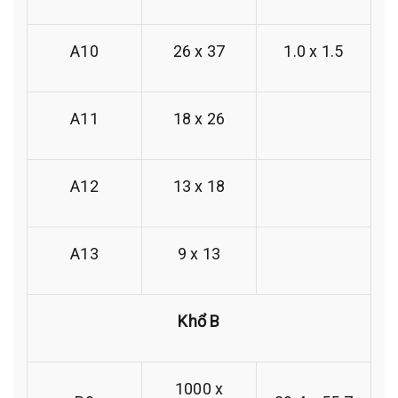
A10
26 x 37
1.0 x 1.5
A11
18 x 26
A12
13 x 18
A13
9 x 13
Khổ B
1000 x