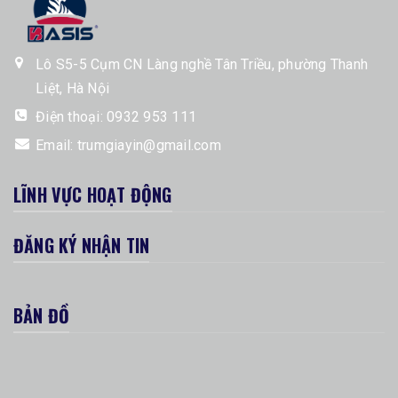
Lô S5-5 Cụm CN Làng nghề Tân Triều, phường Thanh
Liệt, Hà Nội
Điện thoại:
0932 953 111
Email:
trumgiayin@gmail.com
LĨNH VỰC HOẠT ĐỘNG
ĐĂNG KÝ NHẬN TIN
BẢN ĐỒ