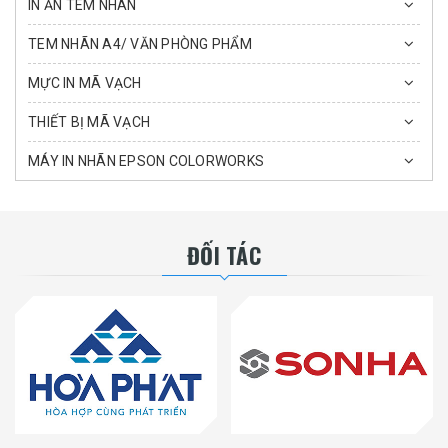
IN ẤN TEM NHÃN
TEM NHÃN A4/ VĂN PHÒNG PHẨM
MỰC IN MÃ VẠCH
THIẾT BỊ MÃ VẠCH
MÁY IN NHÃN EPSON COLORWORKS
ĐỐI TÁC