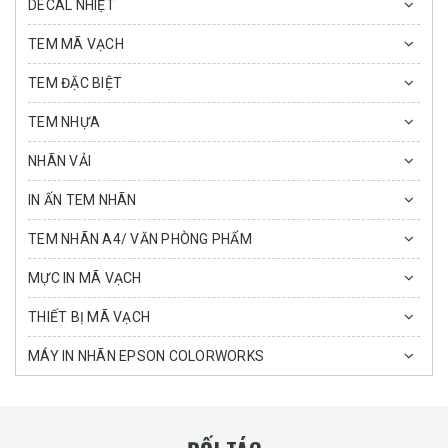
DECAL NHIỆT
TEM MÃ VẠCH
TEM ĐẶC BIỆT
TEM NHỰA
NHÃN VẢI
IN ẤN TEM NHÃN
TEM NHÃN A4/ VĂN PHÒNG PHẨM
MỰC IN MÃ VẠCH
THIẾT BỊ MÃ VẠCH
MÁY IN NHÃN EPSON COLORWORKS